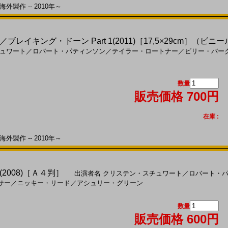
外製作 -- 2010年～
レイキング・ドーン Part 1(2011)［17,5×29cm］（
ュワート
／
ロバート・パティンソン
／
テイラー・ロートナー
／
ビリー・バー
数量
販売価格 700円
在庫 :
外製作 -- 2010年～
2008)［Ａ４判］
出演者名
クリステン・スチュワート
／
ロバート・
サー
／
ニッキー・リード
／
アシュリー・グリーン
数量
販売価格 600円