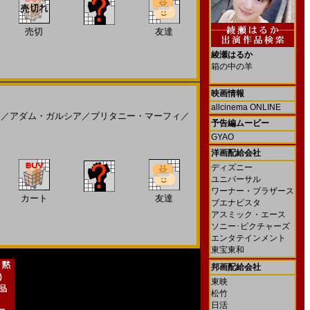
売切
友達
綾瀬はるか
箱の中の羊
映画情報
allcinema ONLINE
ン
／
アダム・ガルシア
／
ブリタニー・マーフィ
／
予告編ムービー
GYAO
洋画配給会社
ディズニー
ユニバーサル
ワーナー・ブラザース
カート
友達
ブエナビスタ
アスミック・エース
ソニー･ピクチャーズ
エンタテインメント
東宝東和
 黙
邦画配給会社
)
東映
新品
松竹
日活