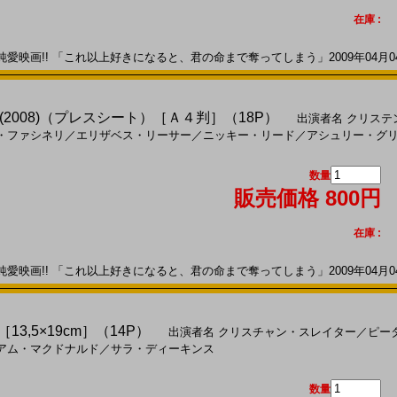
在庫 :
画!! 「これ以上好きになると、君の命まで奪ってしまう」2009年04月04日
2008)（プレスシート）［Ａ４判］（18P）
出演者名
クリステ
・ファシネリ
／
エリザベス・リーサー
／
ニッキー・リード
／
アシュリー・グ
数量
販売価格 800円
在庫 :
画!! 「これ以上好きになると、君の命まで奪ってしまう」2009年04月04日
13,5×19cm］（14P）
出演者名
クリスチャン・スレイター
／
ピー
アム・マクドナルド
／
サラ・ディーキンス
数量