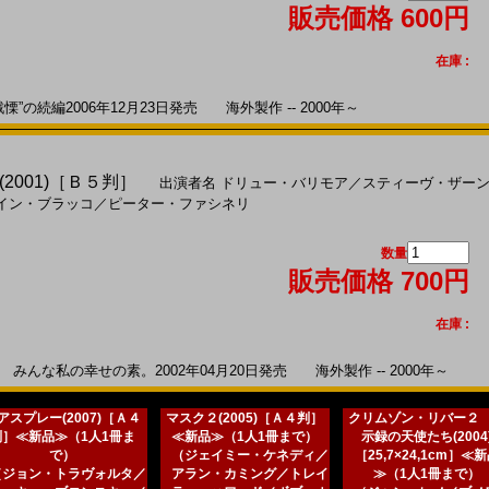
販売価格 600円
在庫 :
の続編2006年12月23日発売 海外製作 -- 2000年～
2001)［Ｂ５判］
出演者名
ドリュー・バリモア
／
スティーヴ・ザー
イン・ブラッコ
／
ピーター・ファシネリ
数量
販売価格 700円
在庫 :
んな私の幸せの素。2002年04月20日発売 海外製作 -- 2000年～
アスプレー(2007)［Ａ４
マスク２(2005)［Ａ４判］
クリムゾン・リバー２
判］≪新品≫（1人1冊ま
≪新品≫（1人1冊まで）
示録の天使たち(2004
で）
（ジェイミー・ケネディ／
［25,7×24,1cm］≪
（ジョン・トラヴォルタ／
アラン・カミング／トレイ
≫（1人1冊まで）