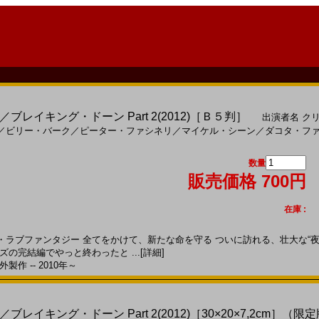
レイキング・ドーン Part 2(2012)［Ｂ５判］
出演者名
ク
／
ビリー・バーク
／
ピーター・ファシネリ
／
マイケル・シーン
／
ダコタ・フ
数量
販売価格 700円
在庫 :
ラブファンタジー 全てをかけて、新たな命を守る ついに訪れる、壮大な“夜明
ズの完結編でやっと終わったと ...
[詳細]
製作 -- 2010年～
レイキング・ドーン Part 2(2012)［30×20×7,2cm