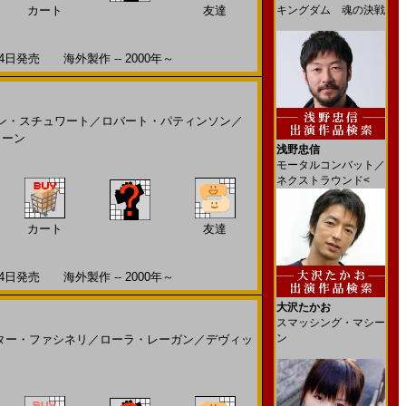
カート
友達
キングダム 魂の決戦
発売 海外製作 -- 2000年～
ン・スチュワート
／
ロバート・パティンソン
／
リーン
浅野忠信
モータルコンバット／
ネクストラウンド<
カート
友達
発売 海外製作 -- 2000年～
大沢たかお
スマッシング・マシー
ン
ター・ファシネリ
／
ローラ・レーガン
／
デヴィッ