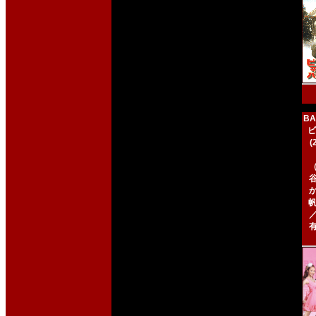
BA
ビ
帆