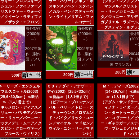
ニッキー・ブロンスキー／
ラー・ハワード／ボブ・ホ
（ジャン・レノ／ブノ
ミシェル・ファイファー／
スキンス／ベン・スタイン
マジメル／クリスト
クリストファー・ウォーケ
／カル・ペン／スティーヴ
ー・リー／カミーユ・
ン／クイーン・ラティファ
ン・ライト／リアム・ファ
タ／ジョニー・アリデ
／ザック・エフロン）
ルコナー）
ガブリエル・ラズール
ーグスティン・ルグラ
海外製作
海外製作
(2000年
(2000年
海外
～)
～)
(20
～
2007年製
2005年製
作（製作
作（製作
200
国 アメリ
国 アメリ
作（
カ）
カ）
国 フランス）
200円
200円
500円
ャーリーズ・エンジェル
００７／ダイ・アナザー・
Ｍｒ．ディーズ(2002
／フルスロットル(2003)
デイ(2002)［25,5×33cm］
［14×29,7cm］≪新
25,6×30,5cm］≪新品
≪新品≫（1人1冊まで）
≫（1人1冊まで）
≫（1人1冊まで）
（ピアース・ブロスナン／
（アダム・サンドラー
（キャメロン・ディアス／
ハル・ベリー／トビー・ス
ィノナ・ライダー／
ドリュー・バリモア／ルー
ティーヴンス／ロザムン
ン・タートゥーロ／
シー・リュー／バーニー・
ド・パイク／リック・ユー
ン・コヴァート／ピ
マック／デミ・ムーア／ク
ン／マイケル・マドセン／
ー・ギャラガー／ステ
リスピン・グローヴァー／
ウィル・ユン・リー／マド
ヴ・ブシェミ／ジャ
ブルース・ウィリス）
ンナ）
ド・ハリ