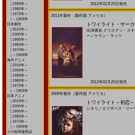
|
1990年～
2012年02月25日発売 海
|
1980年～
|
1970年～
2011年製作（製作国 アメリカ）
|
～1969年
トワイライト・サーガ／ブ
日本製作
|
2010年～
出演者名
クリステン・スチ
|
2000年～
ー
／
ケラン・ラッツ
|
1990年～
|
1980年～
|
1970年～
|
～1969年
海外アニメ
|
2010年～
|
2000年～
|
1990年～
|
1980年～
2012年02月25日発売 海
|
1970年～
|
～1969年
2008年製作（製作国 アメリカ）
日本アニメ
|
2010年～
トワイライト～初恋～(
|
2000年～
シネリ
／
エリザベス・リー
|
1990年～
|
1980年～
|
1970年～
|
～1969年
その他関連商品