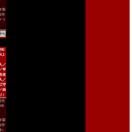
)
9年製
製作
メリ
）
8)
人1
人／
／平
谷友
人／
江守
／由
り）
製作
00年
)
8年製
製作
本）