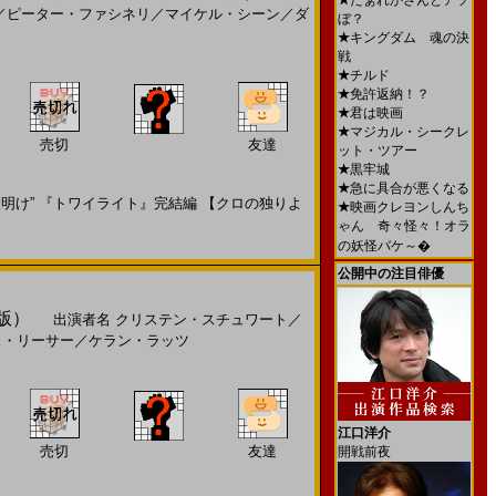
★
だぁれかさんとアソ
／
ピーター・ファシネリ
／
マイケル・シーン
／
ダ
ぼ？
★
キングダム 魂の決
戦
★
チルド
★
免許返納！？
★
君は映画
★
マジカル・シークレ
売切
友達
ット・ツアー
★
黒牢城
★
急に具合が悪くなる
け” 『トワイライト』完結編 【クロの独りよ
★
映画クレヨンしんち
ゃん 奇々怪々！オラ
の妖怪バケ～�
公開中の注目俳優
定版）
出演者名
クリステン・スチュワート
／
ス・リーサー
／
ケラン・ラッツ
江口洋介
売切
友達
開戦前夜