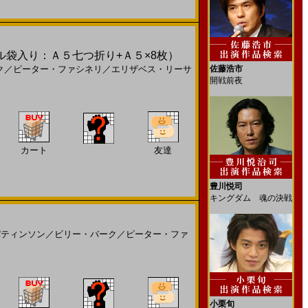
ビニール袋入り：Ａ５七つ折り+Ａ５×8枚）
ク
／
ピーター・ファシネリ
／
エリザベス・リーサ
佐藤浩市
開戦前夜
カート
友達
豊川悦司
キングダム 魂の決戦
パティンソン
／
ビリー・バーク
／
ピーター・ファ
小栗旬