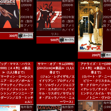
海外製作
海外製作
海外
(2000年
(2000年
(20
～)
～)
～
2003年製
2002年製
200
作（製作
作（製作
作（
国 アメリ
国 アメリ
国 ア
カ）
カ／イギ
カ
リス）
300円
500円
200円
ビッグ・ママス・ハウス
サマー・オブ・サム(1999)
アナライズ・ミー(1999
(2000)［Ａ４判］≪新品
[24×21cm]≪新品≫（1人1
［Ａ４判］≪新品≫（1
≫（1人1冊まで）
冊まで）
冊まで）
（マーティン・ローレンス
（ジョン・レグイザモ／エ
（ロバート・デ・ニー
／ニア・ロング／ポール・
イドリアン・ブロディ／ミ
ビリー・クリスタル
ジアマッティ／テレンス・
ラ・ソルヴィノ／ジェニフ
サ・クドロー／ジョー
ハワード／ジャッシャ・ワ
ァー・エスポジート／マイ
ィテレッリ／チャズ・
シントン／アンソニー・ア
ケル・リスポリ／サヴェリ
ミンテリ／カイル・サ
ンダーソン／エラ・ミッチ
オ・グエッラ／ベベ・ニュ
／トニー・ヴァロ
ェル）
ーワース）
海外
海外製作
海外製作
(19