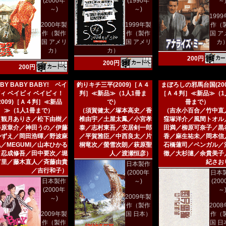
(2000年
(1990年
～
～)
～)
199
2000年製
1999年製
作（
作（製作
作（製作
国 ア
国 アメリ
国 アメリ
カ
カ）
カ）
200円
200円
200円
BY BABY BABY! ベイ
釣りキチ三平(2009)［Ａ４
まぼろしの邪馬台国(200
ィ ベイビィ ベイビィ！
判］≪新品≫（1人1冊ま
［Ａ４判］≪新品≫（1
(2009)［Ａ４判］≪新品
で）
冊まで）
≫（1人1冊まで）
（須賀健太／塚本高史／香
（吉永小百合／竹中直
（観月ありさ／松下由樹／
椎由宇／土屋太鳳／小宮孝
窪塚洋介／風間トオル
谷原章介／神田うの／伊藤
泰／志村東吾／安居剣一郎
田満／柳原可奈子／黒
かずえ／岡田浩暉／野波麻
／平賀雅臣／中西良太／片
香／麻生祐未／岡本信
／MEGUMI／山本ひかる
桐竜次／螢雪次朗／萩原聖
石橋蓮司／ベンガル／
／忍成修吾／田中要次／堀
人／渡瀬恒彦）
徹／大杉漣／余貴美子
有里／藤木直人／斉藤由貴
紀さお
日本製作
／吉行和子）
(2000年
日本
日本製作
～)
(20
(2000年
～
2009年製
～)
作（製作
200
2009年製
国 日本）
作（
作（製作
国 日