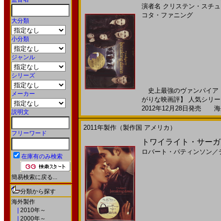
演者名
クリステン・スチュ
コタ・ファニング
大分類
小分類
ジャンル
シリーズ
史上最強のヴァンパイア・
メーカー
がりな映画評】 人気シリー
2012年12月28日発売 海外
説明文
2011年製作（製作国 アメリカ）
フリーワード
トワイライト・サーガ／ブレ
ロバート・パティンソン
／
在庫有のみ検索
簡易検索に戻る...
分類から探す
海外製作
|
2010年～
|
2000年～