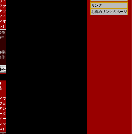
ワ・
リンク
ファ
ナッ
お薦めリンクのページ
ィ／
／オ
ン）
製作
00年
)
4年製
製作
)
品
／ウ
ジョ
アレ
ータ
ィー
レッ
ス）