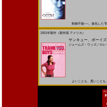
制御不能──。進化した“戦慄”
2001年製作（製作国 アメリカ）
サンキュー、ボーイズ(
ジェームズ・ウッズ
／
ロレ
よいことも、悪いことも、 み
ヘ