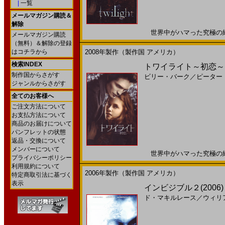
|
一覧
メールマガジン購読＆
解除
世界中がハマった究極の純愛映
メールマガジン購読
（無料）＆解除の登録
はコチラから
2008年製作（製作国 アメリカ）
検索INDEX
トワイライト～初恋～(
制作国からさがす
ビリー・バーク
／
ピーター
ジャンルからさがす
全てのお客様へ
ご注文方法について
お支払方法について
商品のお届けについて
パンフレットの状態
返品・交換について
メンバーについて
世界中がハマった究極の純愛映
プライバシーポリシー
利用規約について
2006年製作（製作国 アメリカ）
特定商取引法に基づく
表示
インビジブル２(2006)［
ド・マキルレース
／
ウィリ