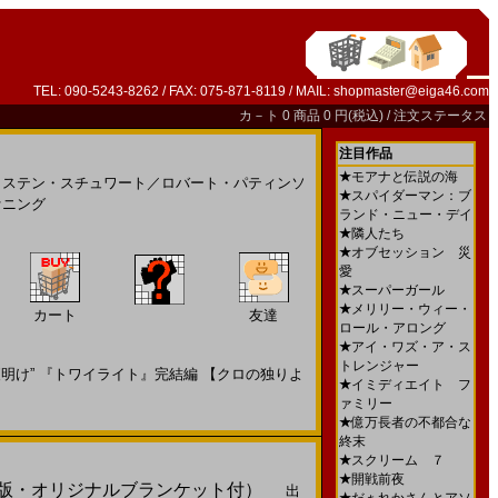
TEL: 090-5243-8262 / FAX: 075-871-8119 / MAIL:
shopmaster@eiga46.com
カ－ト
0 商品 0 円(税込) /
注文ステータス
注目作品
★
モアナと伝説の海
リステン・スチュワート
／
ロバート・パティンソ
★
スパイダーマン：ブ
ァニング
ランド・ニュー・デイ
★
隣人たち
★
オブセッション 災
愛
★
スーパーガール
★
メリリー・ウィー・
カート
友達
ロール・アロング
★
アイ・ワズ・ア・ス
トレンジャー
け” 『トワイライト』完結編 【クロの独りよ
★
イミディエイト フ
ァミリー
★
億万長者の不都合な
終末
★
スクリーム ７
★
開戦前夜
］（限定版・オリジナルブランケット付）
出