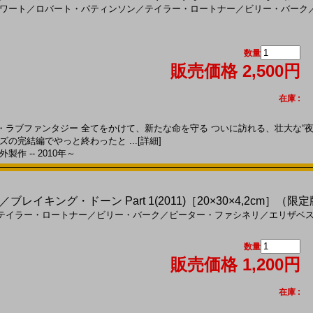
ワート
／
ロバート・パティンソン
／
テイラー・ロートナー
／
ビリー・バーク
数量
販売価格 2,500円
在庫 :
ラブファンタジー 全てをかけて、新たな命を守る ついに訪れる、壮大な“夜明
ズの完結編でやっと終わったと ...
[詳細]
製作 -- 2010年～
イキング・ドーン Part 1(2011)［20×30×4,2cm］（限
テイラー・ロートナー
／
ビリー・バーク
／
ピーター・ファシネリ
／
エリザベ
数量
販売価格 1,200円
在庫 :