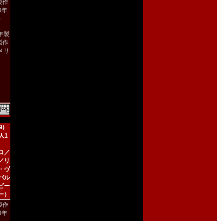
製作
00年
)
2年製
製作
メリ
）
)
人1
ロ／
／リ
・ヴ
パル
ビー
ー）
製作
90年