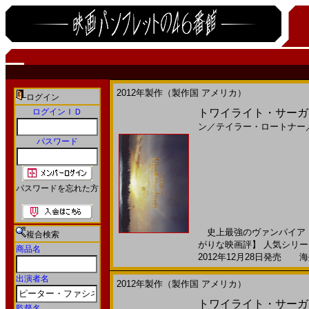
2012年製作（製作国 アメリカ）
ログイン
ログインＩＤ
トワイライト・サーガ／ブ
ン
／
テイラー・ロートナー
パスワード
パスワードを忘れた方
史上最強のヴァンパイア・
複合検索
がりな映画評】 人気シリー
商品名
2012年12月28日発売 海外
出演者名
2012年製作（製作国 アメリカ）
トワイライト・サーガ／ブ
監督名