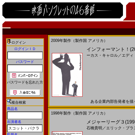
2009年製作（製作国 アメリカ）
ログイン
ログインＩＤ
インフォーマント！(2
ーカス・キャロル
／
エディ
パスワード
パスワードを忘れた方
ある企業内部告発者を描く本当
複合検索
商品名
1998年製作（製作国 アメリカ）
メジャーリーグ３(199
出演者名
石橋貴明
／
エリック・ブラ
監督名