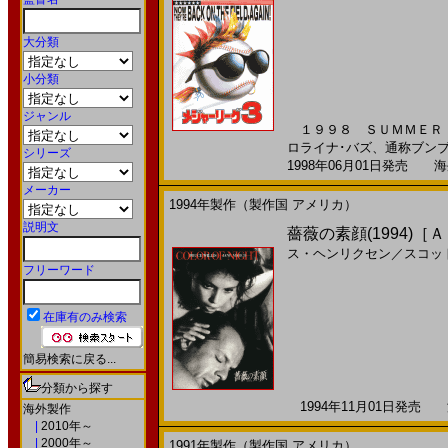
大分類
小分類
ジャンル
１９９８ ＳＵＭＭＥＲ 
ロライナ･バズ、通称ブンブ
シリーズ
1998年06月01日発売 海外
メーカー
1994年製作（製作国 アメリカ）
説明文
薔薇の素顔(1994)［
ス・ヘンリクセン
／
スコッ
フリーワード
在庫有のみ検索
簡易検索に戻る...
分類から探す
1994年11月01日発売 海
海外製作
|
2010年～
|
2000年～
1991年製作（製作国 アメリカ）