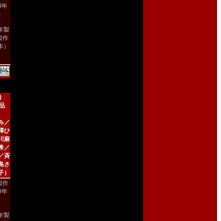
00年
)
8年製
製作
本）
)
新品
み／
澤ひ
川麻
希／
／斉
島さ
子）
製作
00年
)
2年製