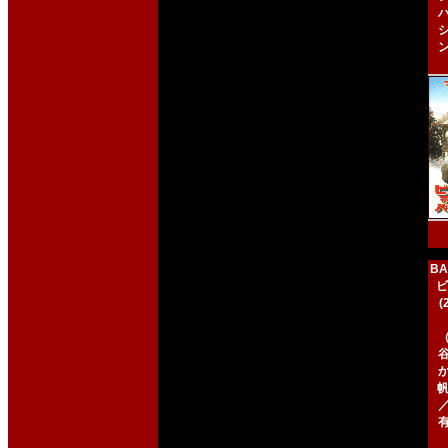
BA
ビ
帆