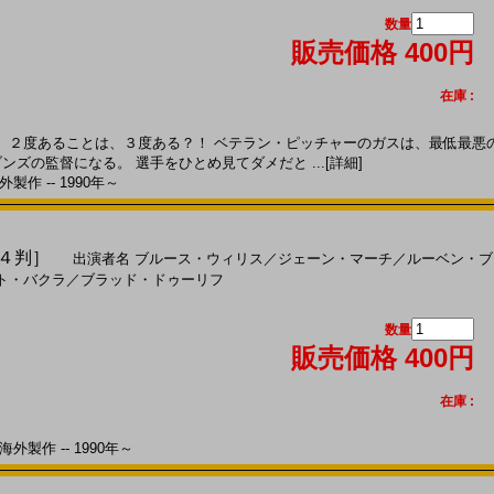
数量
販売価格 400円
在庫 :
２度あることは、３度ある？！ ベテラン・ピッチャーのガスは、最低最悪
ンズの監督になる。 選手をひとめ見てダメだと ...
[詳細]
製作 -- 1990年～
Ａ４判］
出演者名
ブルース・ウィリス
／
ジェーン・マーチ
／
ルーベン・ブ
ト・バクラ
／
ブラッド・ドゥーリフ
数量
販売価格 400円
在庫 :
外製作 -- 1990年～