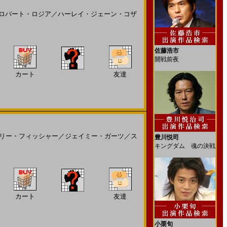
ロバート・ロジア
／
ハーレイ・ジェーン・コザ
佐藤浩市
開戦前夜
カート
友達
リー・フィッシャー
／
ジェイミー・ガーツ
／
ス
豊川悦司
キングダム 魂の決戦
カート
友達
小栗旬