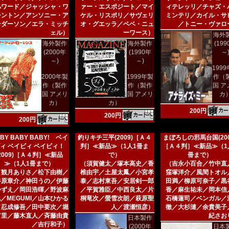
ハワード／ジャッシャ・ワ
ァー・エスポジート／マイ
ィテレッリ／チャズ・
シントン／アンソニー・ア
ケル・リスポリ／サヴェリ
ミンテリ／カイル・サ
ンダーソン／エラ・ミッチ
オ・グエッラ／ベベ・ニュ
／トニー・ヴァロ
ェル）
ーワース）
海外
海外製作
海外製作
(19
(2000年
(1990年
～
～)
～)
199
2000年製
1999年製
作（
作（製作
作（製作
国 ア
国 アメリ
国 アメリ
カ
カ）
カ）
200円
200円
200円
BY BABY BABY! ベイ
釣りキチ三平(2009)［Ａ４
まぼろしの邪馬台国(200
ィ ベイビィ ベイビィ！
判］≪新品≫（1人1冊ま
［Ａ４判］≪新品≫（1
(2009)［Ａ４判］≪新品
で）
冊まで）
≫（1人1冊まで）
（須賀健太／塚本高史／香
（吉永小百合／竹中直
（観月ありさ／松下由樹／
椎由宇／土屋太鳳／小宮孝
窪塚洋介／風間トオル
谷原章介／神田うの／伊藤
泰／志村東吾／安居剣一郎
田満／柳原可奈子／黒
かずえ／岡田浩暉／野波麻
／平賀雅臣／中西良太／片
香／麻生祐未／岡本信
／MEGUMI／山本ひかる
桐竜次／螢雪次朗／萩原聖
石橋蓮司／ベンガル／
／忍成修吾／田中要次／堀
人／渡瀬恒彦）
徹／大杉漣／余貴美子
有里／藤木直人／斉藤由貴
紀さお
日本製作
／吉行和子）
(2000年
日本