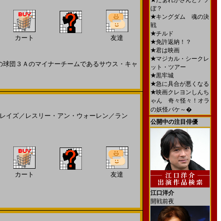
★
だぁれかさんとアソ
ぼ？
★
キングダム 魂の決
戦
★
チルド
カート
友達
★
免許返納！？
★
君は映画
★
マジカル・シークレ
の球団３Ａのマイナーチームであるサウス・キャ
ット・ツアー
★
黒牢城
★
急に具合が悪くなる
★
映画クレヨンしんち
ゃん 奇々怪々！オラ
の妖怪バケ～�
レイズ
／
レスリー・アン・ウォーレン
／
ラン
公開中の注目俳優
カート
友達
江口洋介
開戦前夜