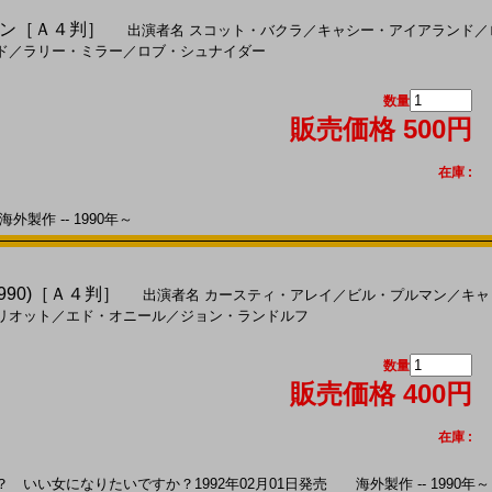
ン［Ａ４判］
出演者名
スコット・バクラ
／
キャシー・アイアランド
／
ド
／
ラリー・ミラー
／
ロブ・シュナイダー
数量
販売価格 500円
在庫 :
外製作 -- 1990年～
990)［Ａ４判］
出演者名
カースティ・アレイ
／
ビル・プルマン
／
キャ
リオット
／
エド・オニール
／
ジョン・ランドルフ
数量
販売価格 400円
在庫 :
い女になりたいですか？1992年02月01日発売 海外製作 -- 1990年～