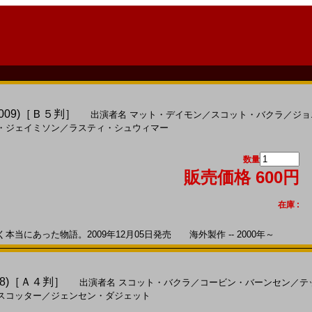
009)［Ｂ５判］
出演者名
マット・デイモン
／
スコット・バクラ
／
ジョ
・ジェイミソン
／
ラスティ・シュウィマー
数量
販売価格 600円
在庫 :
にあった物語。2009年12月05日発売 海外製作 -- 2000年～
8)［Ａ４判］
出演者名
スコット・バクラ
／
コービン・バーンセン
／
テ
スコッター
／
ジェンセン・ダジェット