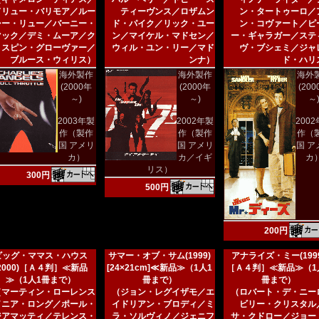
ドリュー・バリモア／ルー
ティーヴンス／ロザムン
ン・タートゥーロ／
シー・リュー／バーニー・
ド・パイク／リック・ユー
ン・コヴァート／ピ
マック／デミ・ムーア／ク
ン／マイケル・マドセン／
ー・ギャラガー／ステ
リスピン・グローヴァー／
ウィル・ユン・リー／マド
ヴ・ブシェミ／ジャ
ブルース・ウィリス）
ンナ）
ド・ハリ
海外製作
海外製作
海外
(2000年
(2000年
(20
～)
～)
～
2003年製
2002年製
200
作（製作
作（製作
作（
国 アメリ
国 アメリ
国 ア
カ）
カ／イギ
カ
リス）
300円
500円
200円
ビッグ・ママス・ハウス
サマー・オブ・サム(1999)
アナライズ・ミー(1999
(2000)［Ａ４判］≪新品
[24×21cm]≪新品≫（1人1
［Ａ４判］≪新品≫（1
≫（1人1冊まで）
冊まで）
冊まで）
（マーティン・ローレンス
（ジョン・レグイザモ／エ
（ロバート・デ・ニー
／ニア・ロング／ポール・
イドリアン・ブロディ／ミ
ビリー・クリスタル
ジアマッティ／テレンス・
ラ・ソルヴィノ／ジェニフ
サ・クドロー／ジョー