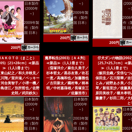
日本製作
～)
(20
(2000年
～
2009年製
～)
作（製作
200
2009年製
国 日本）
作（
作（製作
国 日
国 日本）
200円
200円
200円
ＭＡＫＯＴＯ（まこと）
魔界転生(2003)［Ａ４判］
仔犬ダンの物語(2002
005)［21×28cm］≪新品
≪新品≫（1人1冊まで）
［25,7×25,7cm］≪
≫（1人1冊まで）
（窪塚洋介／麻生久美子／
≫（1人1冊まで）
（東山紀之／和久井映見／
杉本哲太／黒谷友香／吹石
（飯田圭織／安倍なつ
哀川翔／室井滋／ベッキー
一恵／高橋和也／加藤雅也
保田圭／石川梨華／吉
／河合美智子／小堺一機／
／古田新太／國村隼／柄本
とみ／紺野あさ美／小
中島啓江／別所哲也／佐野
明／中村嘉葎雄／長塚京三
琴／新垣里沙／後藤真
史郎／武田鉄矢）
／佐藤浩市）
原田美枝子／榎木孝明
藤慶子／杉田二郎／大
日本製作
日本製作
と
(2000年
(2000年
～)
～)
日本
(20
2005年製
2003年製
～
作（製作
作（製作
国 日本）
国 日本）
200