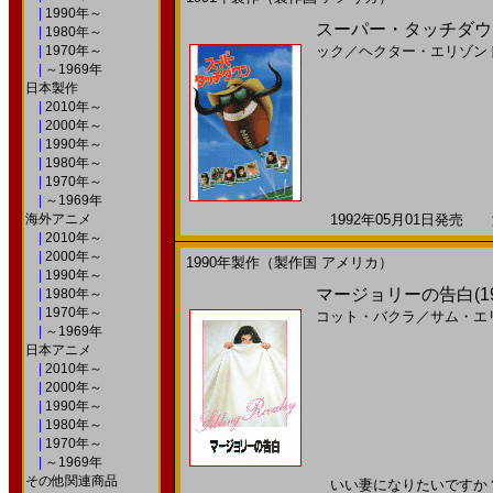
|
1990年～
スーパー・タッチダウ
|
1980年～
|
1970年～
ック
／
ヘクター・エリゾン
|
～1969年
日本製作
|
2010年～
|
2000年～
|
1990年～
|
1980年～
|
1970年～
|
～1969年
海外アニメ
1992年05月01日発売 海
|
2010年～
|
2000年～
1990年製作（製作国 アメリカ）
|
1990年～
マージョリーの告白(1
|
1980年～
|
1970年～
コット・バクラ
／
サム・エ
|
～1969年
日本アニメ
|
2010年～
|
2000年～
|
1990年～
|
1980年～
|
1970年～
|
～1969年
その他関連商品
いい妻になりたいですか？ い