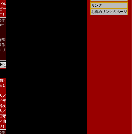
パル
リンク
ビー
お薦めリンクのページ
ー）
製作
90年
)
9年製
製作
メリ
）
8)
人1
人／
／平
谷友
人／
江守
／由
り）
製作