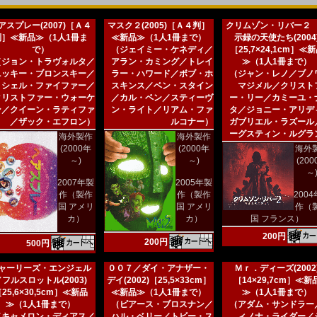
アスプレー(2007)［Ａ４
マスク２(2005)［Ａ４判］
クリムゾン・リバー２
判］≪新品≫（1人1冊ま
≪新品≫（1人1冊まで）
示録の天使たち(2004
で）
（ジェイミー・ケネディ／
［25,7×24,1cm］≪
（ジョン・トラヴォルタ／
アラン・カミング／トレイ
≫（1人1冊まで）
ニッキー・ブロンスキー／
ラー・ハワード／ボブ・ホ
（ジャン・レノ／ブノ
ミシェル・ファイファー／
スキンス／ベン・スタイン
マジメル／クリスト
クリストファー・ウォーケ
／カル・ペン／スティーヴ
ー・リー／カミーユ・
ン／クイーン・ラティファ
ン・ライト／リアム・ファ
タ／ジョニー・アリデ
／ザック・エフロン）
ルコナー）
ガブリエル・ラズール
ーグスティン・ルグラ
海外製作
海外製作
(2000年
(2000年
海外
～)
～)
(20
～
2007年製
2005年製
作（製作
作（製作
200
国 アメリ
国 アメリ
作（
カ）
カ）
国 フランス）
200円
200円
500円
ャーリーズ・エンジェル
００７／ダイ・アナザー・
Ｍｒ．ディーズ(2002
／フルスロットル(2003)
デイ(2002)［25,5×33cm］
［14×29,7cm］≪新
25,6×30,5cm］≪新品
≪新品≫（1人1冊まで）
≫（1人1冊まで）
≫（1人1冊まで）
（ピアース・ブロスナン／
（アダム・サンドラー
（キャメロン・ディアス／
ハル・ベリー／トビー・ス
ィノナ・ライダー／