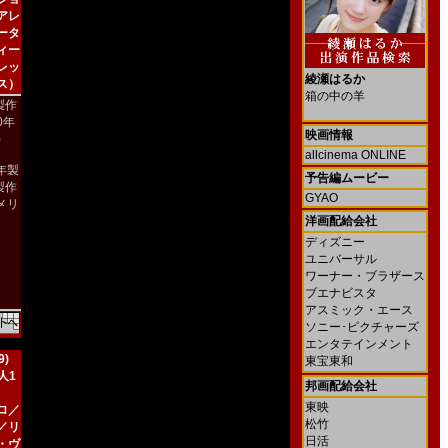
アレ
ータ
ィー
レッ
綾瀬はるか
ス）
箱の中の羊
製作
00年
映画情報
)
allcinema ONLINE
2年製
予告編ムービー
製作
GYAO
メリ
）
洋画配給会社
ディズニー
ユニバーサル
ワーナー・ブラザース
ブエナビスタ
アスミック・エース
ソニー･ピクチャーズ
エンタテインメント
)
東宝東和
人1
邦画配給会社
東映
ロ／
松竹
／リ
日活
・ヴ