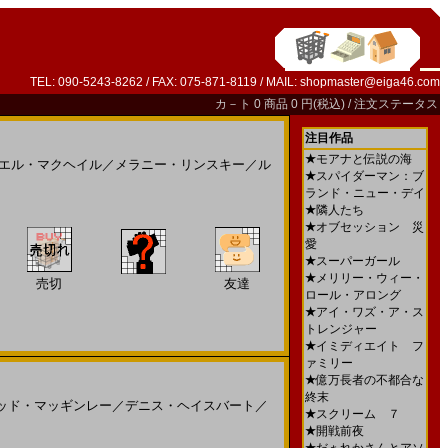
TEL: 090-5243-8262 / FAX: 075-871-8119 / MAIL:
shopmaster@eiga46.com
カ－ト
0 商品 0 円(税込) /
注文ステータス
注目作品
★
モアナと伝説の海
エル・マクヘイル
／
メラニー・リンスキー
／
ル
★
スパイダーマン：ブ
ランド・ニュー・デイ
★
隣人たち
★
オブセッション 災
愛
★
スーパーガール
★
メリリー・ウィー・
売切
友達
ロール・アロング
★
アイ・ワズ・ア・ス
トレンジャー
★
イミディエイト フ
ァミリー
★
億万長者の不都合な
終末
ッド・マッギンレー
／
デニス・ヘイスバート
／
★
スクリーム ７
★
開戦前夜