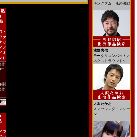
キングダム 魂の決戦
 黙
)
新品
ワ・
ファ
ナッ
ィ／
浅野忠信
／オ
モータルコンバット／
ン）
ネクストラウンド<
製作
00年
)
4年製
製作
大沢たかお
スマッシング・マシー
ン
)
品
／ウ
ジョ