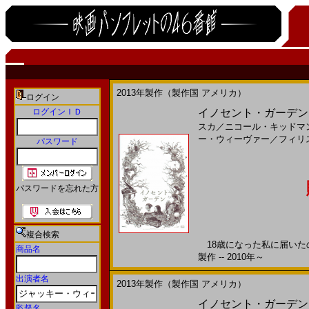
2013年製作（製作国 アメリカ）
ログイン
ログインＩＤ
イノセント・ガーデン(2
スカ
／
ニコール・キッドマ
ー・ウィーヴァー
／
フィリ
パスワード
パスワードを忘れた方
複合検索
18歳になった私に届いたの
商品名
製作 -- 2010年～
出演者名
2013年製作（製作国 アメリカ）
イノセント・ガーデン(2
監督名