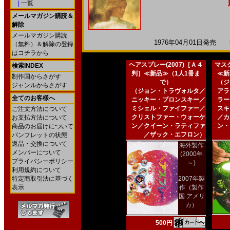
|
一覧
メールマガジン購読＆
解除
メールマガジン購読
1976年04月01日発売 海
（無料）＆解除の登録
はコチラから
ヘアスプレー(2007)［Ａ４
マスク
検索INDEX
判］≪新品≫（1人1冊ま
≪新
制作国からさがす
で）
（ジ
ジャンルからさがす
（ジョン・トラヴォルタ／
アラ
全てのお客様へ
ニッキー・ブロンスキー／
ラー
ミシェル・ファイファー／
スキ
ご注文方法について
クリストファー・ウォーケ
／カ
お支払方法について
ン／クイーン・ラティファ
ン・
商品のお届けについて
／ザック・エフロン）
パンフレットの状態
返品・交換について
海外製作
メンバーについて
(2000年
プライバシーポリシー
～)
利用規約について
特定商取引法に基づく
2007年製
表示
作（製作
国 アメリ
カ）
500円