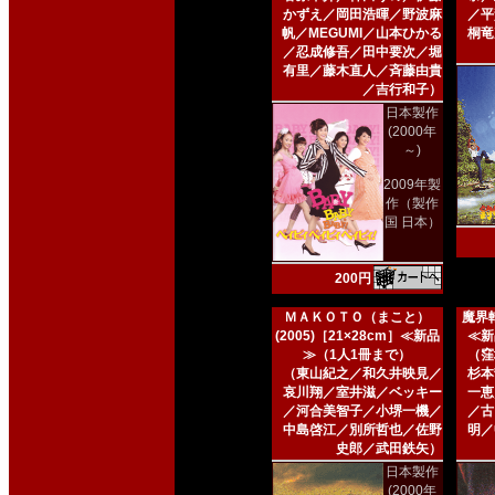
かずえ／岡田浩暉／野波麻
／平
帆／MEGUMI／山本ひかる
桐竜
／忍成修吾／田中要次／堀
有里／藤木直人／斉藤由貴
／吉行和子）
日本製作
(2000年
～)
2009年製
作（製作
国 日本）
200円
ＭＡＫＯＴＯ（まこと）
魔界転
(2005)［21×28cm］≪新品
≪新
≫（1人1冊まで）
（窪
（東山紀之／和久井映見／
杉本
哀川翔／室井滋／ベッキー
一恵
／河合美智子／小堺一機／
／古
中島啓江／別所哲也／佐野
明／
史郎／武田鉄矢）
日本製作
(2000年