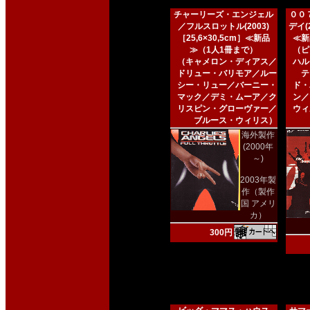
チャーリーズ・エンジェル
００
／フルスロットル(2003)
デイ(2
［25,6×30,5cm］≪新品
≪新
≫（1人1冊まで）
（ピ
（キャメロン・ディアス／
ハル
ドリュー・バリモア／ルー
テ
シー・リュー／バーニー・
ド・
マック／デミ・ムーア／ク
ン／
リスピン・グローヴァー／
ウィ
ブルース・ウィリス）
海外製作
(2000年
～)
2003年製
作（製作
国 アメリ
カ）
300円