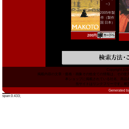
～)
2005年製
作（製作
国 日本）
200円
Copyright 200
掲載内容の文章・価格・画像その他全ての情報は、その使
本ショップに掲載されている社名、商品
当サイトはリンクフリーです。相
Generated b
span:0.433;