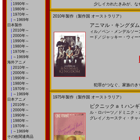
|
1990年～
少しイカれたきみが、なぜか希
|
1980年～
|
1970年～
2010年製作（製作国 オーストラリア）
|
～1969年
アニマル・キングダム(
日本製作
|
2010年～
ィル
／
ベン・メンデルソー
|
2000年～
ード
／
ジャッキー・ウィー
|
1990年～
|
1980年～
|
1970年～
|
～1969年
海外アニメ
|
2010年～
|
2000年～
|
1990年～
|
1980年～
犯罪がつなぐ、家族のきずな。
|
1970年～
|
～1969年
1975年製作（製作国 オーストラリア）
日本アニメ
|
2010年～
ピクニックａｔハンギン
|
2000年～
ル・ロバーツ
／
ドミニク・
|
1990年～
グレイ
／
カースティ・チャ
|
1980年～
|
1970年～
|
～1969年
その他関連商品