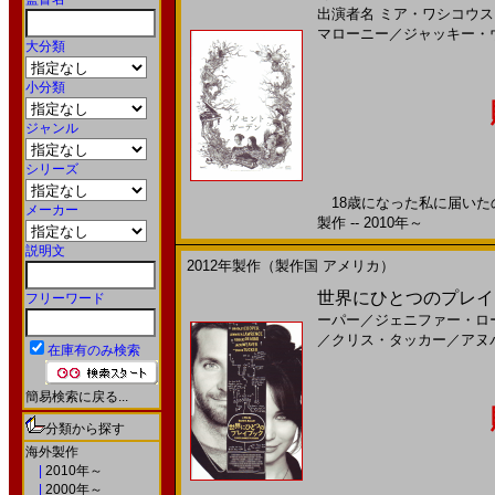
出演者名
ミア・ワシコウス
マローニー
／
ジャッキー・
大分類
小分類
ジャンル
シリーズ
18歳になった私に届いたの
メーカー
製作 -- 2010年～
説明文
2012年製作（製作国 アメリカ）
世界にひとつのプレイブ
フリーワード
ーパー
／
ジェニファー・ロ
／
クリス・タッカー
／
アヌ
在庫有のみ検索
簡易検索に戻る...
分類から探す
海外製作
|
2010年～
|
2000年～