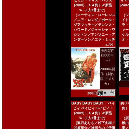
ビッグ・ママス・ハウス
サマー
(2000)［Ａ４判］≪新品
[24
≫（1人1冊まで）
（マーティン・ローレンス
（ジ
／ニア・ロング／ポール・
イド
ジアマッティ／テレンス・
ラ・
ハワード／ジャッシャ・ワ
ァー
シントン／アンソニー・ア
ケル
ンダーソン／エラ・ミッチ
オ・
ェル）
海外製作
(2000年
～)
2000年製
作（製作
国 アメリ
カ）
200円
BABY BABY BABY! ベイ
釣りキ
ビィ ベイビィ ベイビィ！
判］
(2009)［Ａ４判］≪新品
≫（1人1冊まで）
（須
（観月ありさ／松下由樹／
椎由
谷原章介／神田うの／伊藤
泰／