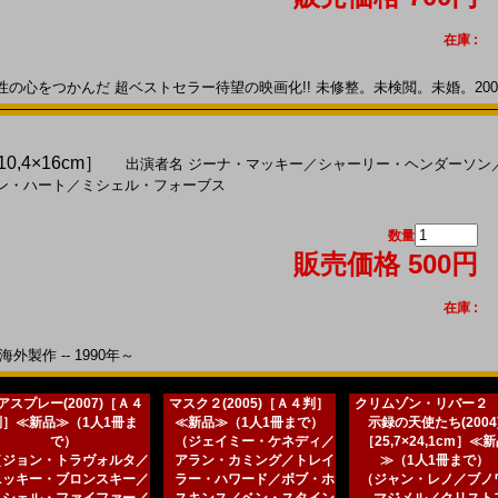
在庫 :
をつかんだ 超ベストセラー待望の映画化!! 未修整。未検閲。未婚。2001年0
0,4×16cm］
出演者名
ジーナ・マッキー
／
シャーリー・ヘンダーソン
ン・ハート
／
ミシェル・フォーブス
数量
販売価格 500円
在庫 :
外製作 -- 1990年～
アスプレー(2007)［Ａ４
マスク２(2005)［Ａ４判］
クリムゾン・リバー２
判］≪新品≫（1人1冊ま
≪新品≫（1人1冊まで）
示録の天使たち(2004
で）
（ジェイミー・ケネディ／
［25,7×24,1cm］≪
（ジョン・トラヴォルタ／
アラン・カミング／トレイ
≫（1人1冊まで）
ニッキー・ブロンスキー／
ラー・ハワード／ボブ・ホ
（ジャン・レノ／ブノ