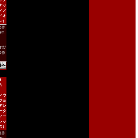
ファ
ナッ
ィ／
／オ
ン）
製作
00年
)
4年製
製作
)
品
／ウ
ジョ
アレ
ータ
ィー
レッ
ス）
製作