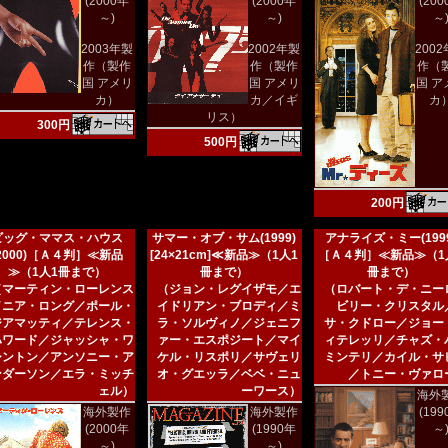
(2000年
(2000年
(20
～)
～)
～
2003年製
2002年製
200
作（製作
作（製作
作（
国 アメリ
国 アメリ
国 ア
カ）
カ／イギ
カ
リス）
300円
500円
200円
ビッグ・ママス・ハウス
サマー・オブ・サム(1999)
アナライズ・ミー(1999
(2000)［Ａ４判］≪新品
[24×21cm]≪新品≫（1人1
［Ａ４判］≪新品≫（1
≫（1人1冊まで）
冊まで）
冊まで）
（マーティン・ローレンス
（ジョン・レグイザモ／エ
（ロバート・デ・ニー
／ニア・ロング／ポール・
イドリアン・ブロディ／ミ
ビリー・クリスタル
ジアマッティ／テレンス・
ラ・ソルヴィノ／ジェニフ
サ・クドロー／ジョー
ハワード／ジャッシャ・ワ
ァー・エスポジート／マイ
ィテレッリ／チャズ・
シントン／アンソニー・ア
ケル・リスポリ／サヴェリ
ミンテリ／カイル・サ
ンダーソン／エラ・ミッチ
オ・グエッラ／ベベ・ニュ
／トニー・ヴァロ
ェル）
ーワース）
海外
海外製作
海外製作
(19
(2000年
(1990年
～
～)
～)