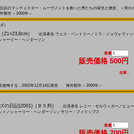
伝説のマンチェスター・ムーヴメントを創った男たちの栄光と挫折、＜何か
製作 -- 2000年～
ナダ）
21×23,8cm］
出演者名
ウェス・ベントリー
／
ミラ・ジョヴォヴィッ
シャーリー・ヘンダーソン
数量
販売価格 500円
在庫 :
する…2002年12月14日発売 海外製作 -- 2000年～
の日記(2001)［Ｂ５判］
出演者名
レニー・ゼルウィガー
／
ヒュー
ント
／
シャーリー・ヘンダーソン
／
サリー・フィリップス
数量
販売価格 700円