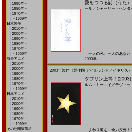
愛をつづる詩（うた）(
|
1990年～
ール
／
シャーリー・ヘンダ
|
1980年～
|
1970年～
|
～1969年
日本製作
|
2010年～
|
2000年～
|
1990年～
|
1980年～
|
1970年～
一人の私、一人のあなた 静
|
～1969年
海外アニメ
2000年～
|
2010年～
|
2000年～
2003年製作（製作国 アイルランド／イギリス）
|
1990年～
ダブリン上等！(2003
|
1980年～
|
1970年～
ルム・ミーニイ
／
デヴィッ
|
～1969年
日本アニメ
|
2010年～
|
2000年～
|
1990年～
|
1980年～
|
1970年～
|
～1969年
その他関連商品
まわり道を 全力疾走！200