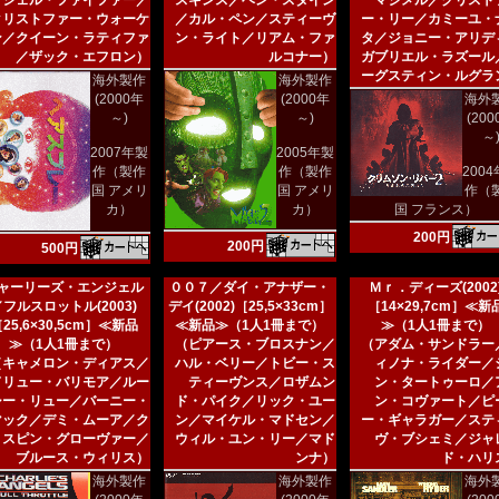
ミシェル・ファイファー／
スキンス／ベン・スタイン
マジメル／クリスト
クリストファー・ウォーケ
／カル・ペン／スティーヴ
ー・リー／カミーユ・
ン／クイーン・ラティファ
ン・ライト／リアム・ファ
タ／ジョニー・アリデ
／ザック・エフロン）
ルコナー）
ガブリエル・ラズール
ーグスティン・ルグラ
海外製作
海外製作
(2000年
(2000年
海外
～)
～)
(20
～
2007年製
2005年製
作（製作
作（製作
200
国 アメリ
国 アメリ
作（
カ）
カ）
国 フランス）
200円
200円
500円
ャーリーズ・エンジェル
００７／ダイ・アナザー・
Ｍｒ．ディーズ(2002
／フルスロットル(2003)
デイ(2002)［25,5×33cm］
［14×29,7cm］≪新
25,6×30,5cm］≪新品
≪新品≫（1人1冊まで）
≫（1人1冊まで）
≫（1人1冊まで）
（ピアース・ブロスナン／
（アダム・サンドラー
（キャメロン・ディアス／
ハル・ベリー／トビー・ス
ィノナ・ライダー／
ドリュー・バリモア／ルー
ティーヴンス／ロザムン
ン・タートゥーロ／
シー・リュー／バーニー・
ド・パイク／リック・ユー
ン・コヴァート／ピ
マック／デミ・ムーア／ク
ン／マイケル・マドセン／
ー・ギャラガー／ステ
リスピン・グローヴァー／
ウィル・ユン・リー／マド
ヴ・ブシェミ／ジャ
ブルース・ウィリス）
ンナ）
ド・ハリ
海外製作
海外製作
海外