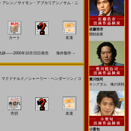
・アレン
／
サイモン・アブカリアン
／
サム・ニ
ス
佐藤浩市
開戦前夜
カート
友達
―2005年10月15日発売 海外製作 --
・マクドナルド
／
シャーリー・ヘンダーソン
／
コ
豊川悦司
キングダム 魂の決戦
売切
友達
小栗旬