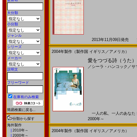
大分類
小分類
ジャンル
2013年11月09日発売 海
シリーズ
2004年製作（製作国 イギリス／アメリカ）
メーカー
愛をつづる詩（うた）(
／
シーラ・ハンコック
／
サ
説明文
フリーワード
在庫有のみ検索
簡易検索に戻る...
一人の私、一人のあなた 静
分類から探す
2000年～
海外製作
|
2010年～
2004年製作（製作国 イギリス／アメリカ）
|
2000年～