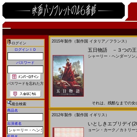
2015年製作（製作国 イタリア／フランス）
ログイン
ログインＩＤ
五日物語 －３つの王国と
シャーリー・ヘンダーソン
パスワード
パスワードを忘れた方
それは、残酷なまでの女の“性
複合検索
商品名
2012年製作（製作国 イギリス）
いとしきエブリデイ(2
出演者名
ョーン・カーク
／
カトリー
監督名