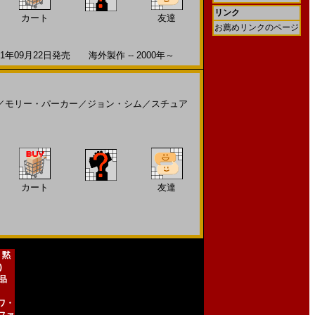
リンク
カート
友達
お薦めリンクのページ
9月22日発売 海外製作 -- 2000年～
／
モリー・パーカー
／
ジョン・シム
／
スチュア
カート
友達
 黙
)
新品
ワ・