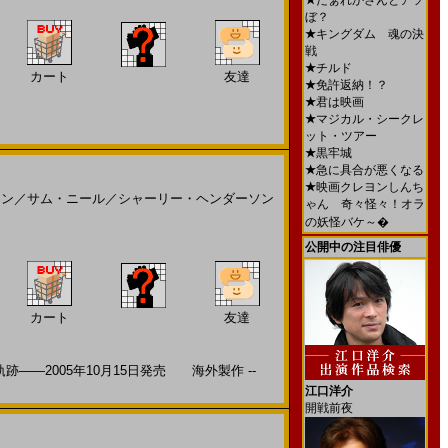
★
だぁれかさんとアソ
ぼ？
★
キングダム 魂の決
戦
★
チルド
カート
友達
★
免許返納！？
★
君は映画
★
マジカル・シークレ
ット・ツアー
★
黒牢城
★
急に具合が悪くなる
★
映画クレヨンしんち
アン
／
サム・ニール
／
シャーリー・ヘンダーソン
ゃん 奇々怪々！オラ
の妖怪バケ～�
公開中の注目俳優
カート
友達
―2005年10月15日発売 海外製作 --
江口洋介
開戦前夜