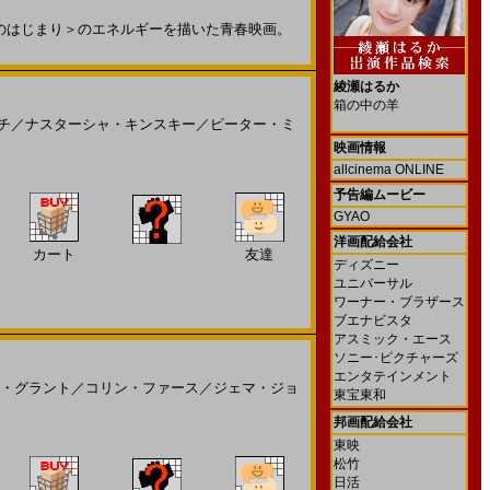
のはじまり＞のエネルギーを描いた青春映画。
綾瀬はるか
箱の中の羊
チ
／
ナスターシャ・キンスキー
／
ピーター・ミ
映画情報
allcinema ONLINE
予告編ムービー
GYAO
洋画配給会社
カート
友達
ディズニー
ユニバーサル
ワーナー・ブラザース
ブエナビスタ
アスミック・エース
ソニー･ピクチャーズ
エンタテインメント
・グラント
／
コリン・ファース
／
ジェマ・ジョ
東宝東和
邦画配給会社
東映
松竹
日活