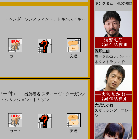
キングダム 魂の決戦
リー・ヘンダーソン
／
フィン・アトキンス
／
キャ
浅野忠信
カート
友達
モータルコンバット／
ネクストラウンド<
カバー付）
出演者名
スティーヴ・クーガン
／
ン・シム
／
ジョン・トムソン
大沢たかお
スマッシング・マシー
ン
カート
友達