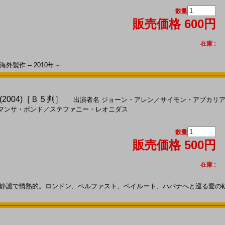
数量
販売価格 600円
在庫 :
外製作 -- 2010年～
2004)［Ｂ５判］
出演者名
ジョーン・アレン
／
サイモン・アブカリ
マンサ・ボンド
／
ステファニー・レオニダス
数量
販売価格 500円
在庫 :
謐で情熱的。ロンドン、ベルファスト、ベイルート、ハバナへと巡る愛の軌跡―