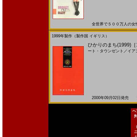
全世界で５００万人の女性の心
1999年製作（製作国 イギリス）
ひかりのまち(1999)［1
ート・タウンゼント
／
イア
2000年09月02日発売 海
ヘ