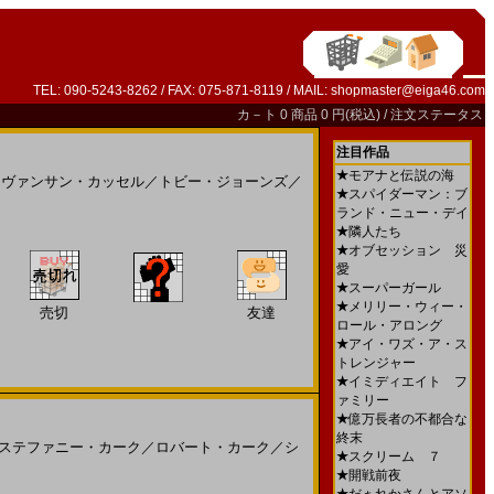
TEL: 090-5243-8262 / FAX: 075-871-8119 / MAIL:
shopmaster@eiga46.com
カ－ト
0 商品 0 円(税込) /
注文ステータス
注目作品
★
モアナと伝説の海
／
ヴァンサン・カッセル
／
トビー・ジョーンズ
／
★
スパイダーマン：ブ
ランド・ニュー・デイ
★
隣人たち
★
オブセッション 災
愛
★
スーパーガール
★
メリリー・ウィー・
売切
友達
ロール・アロング
★
アイ・ワズ・ア・ス
トレンジャー
★
イミディエイト フ
ァミリー
★
億万長者の不都合な
終末
ステファニー・カーク
／
ロバート・カーク
／
シ
★
スクリーム ７
★
開戦前夜