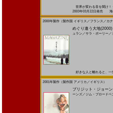
世界が変わる音を聞け！ 
2003年03月22日発売 海外
2000年製作（製作国 イギリス／フランス／カ
めぐり逢う大地(2000)［
ュラン
／
サラ・ポーリー
／
好きな人と離れると、一生後悔
2001年製作（製作国 アメリカ／イギリス）
ブリジット・ジョーンズ
ーンズ
／
ジム・ブロードベ