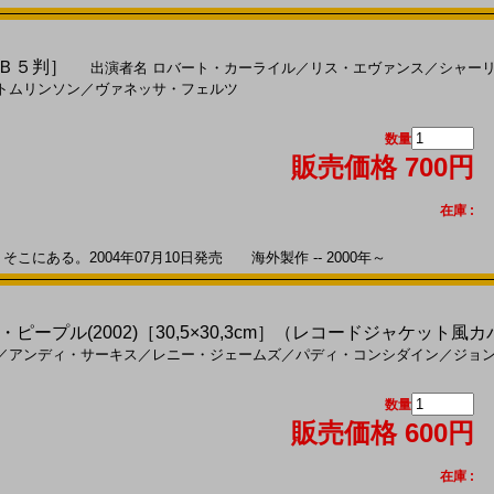
［Ｂ５判］
出演者名
ロバート・カーライル
／
リス・エヴァンス
／
シャー
トムリンソン
／
ヴァネッサ・フェルツ
数量
販売価格 700円
在庫 :
こにある。2004年07月10日発売 海外製作 -- 2000年～
ープル(2002)［30,5×30,3cm］（レコードジャケット風
／
アンディ・サーキス
／
レニー・ジェームズ
／
パディ・コンシダイン
／
ジョ
数量
販売価格 600円
在庫 :