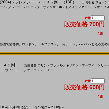
2004)（プレスシート）［Ｂ５判］（18P）
出演者名
ジョーン
ーソン
／
シーラ・ハンコック
／
サマンサ・ボンド
／
ステファニー・レオニダ
数量
販売価格 700円
在庫 :
謐で情熱的。ロンドン、ベルファスト、ベイルート、ハバナへと巡る愛の軌跡―
)［Ａ５判］
出演者名
コリン・ファレル
／
キリアン・マーフィ
／
ケリー
ド・ウィルモット
／
オーウェン・ロー
数量
販売価格 600円
在庫 :
5年02月19日発売 海外製作 -- 2000年～