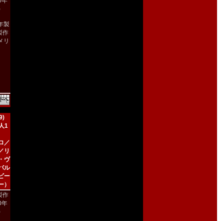
00年
)
2年製
製作
メリ
）
)
人1
ロ／
／リ
・ヴ
パル
ビー
ー）
製作
90年
)