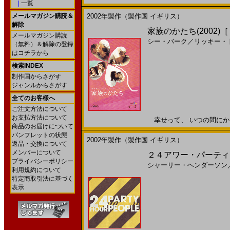
|
一覧
メールマガジン購読＆
2002年製作（製作国 イギリス）
解除
家族のかたち(2002)
メールマガジン購読
シー・バーク
／
リッキー・
（無料）＆解除の登録
はコチラから
検索INDEX
制作国からさがす
ジャンルからさがす
全てのお客様へ
ご注文方法について
お支払方法について
幸せって、 いつの間にか そ
商品のお届けについて
パンフレットの状態
2002年製作（製作国 イギリス）
返品・交換について
メンバーについて
２４アワー・パーティ・ピ
プライバシーポリシー
シャーリー・ヘンダーソン
利用規約について
特定商取引法に基づく
表示