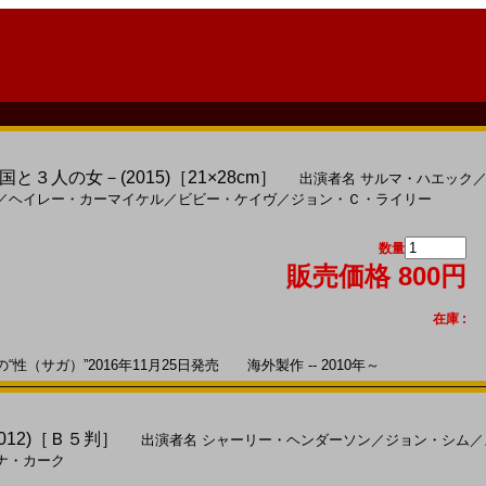
３人の女－(2015)［21×28cm］
出演者名
サルマ・ハエック
／
ヘイレー・カーマイケル
／
ビビー・ケイヴ
／
ジョン・Ｃ・ライリー
数量
販売価格 800円
在庫 :
（サガ）”2016年11月25日発売 海外製作 -- 2010年～
012)［Ｂ５判］
出演者名
シャーリー・ヘンダーソン
／
ジョン・シム
／
ナ・カーク