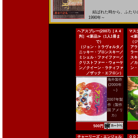
結ばれた時から、ふたりの運
1990年～
ヘアスプレー(2007)［Ａ４
マスク
判］≪新品≫（1人1冊ま
≪新
で）
（ジ
（ジョン・トラヴォルタ／
アラ
ニッキー・ブロンスキー／
ラー
ミシェル・ファイファー／
スキ
クリストファー・ウォーケ
／カ
ン／クイーン・ラティファ
ン・
／ザック・エフロン）
海外製作
(2000年
～)
2007年製
作（製作
国 アメリ
カ）
500円
チャーリーズ・エンジェル
００