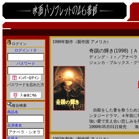
1998年製作（製作国 アメリカ）
ログイン
ログインＩＤ
奇蹟の輝き(1998)［
ディング・Ｊｒ
／
アナベラ
ジェシカ・ブルックス・グ
パスワード
パスワードを忘れた方
複合検索
自殺をした妻を救うため天
商品名
ンタジードラマ。４年前に
強い愛で支え合い悲しみを乗
出演者名
1999年05月01日発売 海外
監督名
1997年製作（製作国 アメリカ）