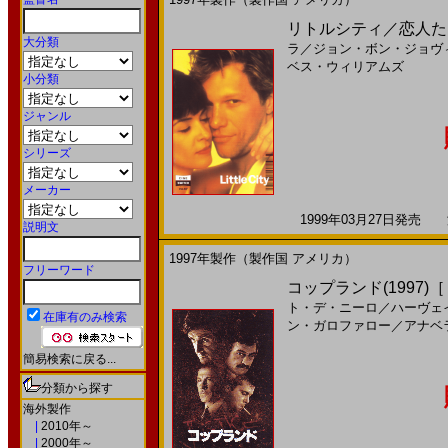
リトルシティ／恋人たち
大分類
ラ
／
ジョン・ボン・ジョヴ
ベス・ウィリアムズ
小分類
ジャンル
シリーズ
メーカー
1999年03月27日発売 海
説明文
1997年製作（製作国 アメリカ）
フリーワード
コップランド(1997)
ト・デ・ニーロ
／
ハーヴェ
在庫有のみ検索
ン・ガロファロー
／
アナベ
簡易検索に戻る...
分類から探す
海外製作
|
2010年～
|
2000年～