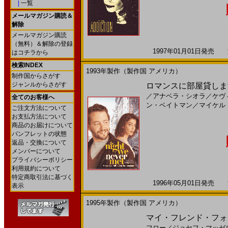
|
一覧
メールマガジン購読＆
解除
メールマガジン購読
（無料）＆解除の登録
1997年01月01日発売 海
はコチラから
検索INDEX
1993年製作（製作国 アメリカ）
制作国からさがす
ジャンルからさがす
ロマンスに部屋貸します
／
アナベラ・シオラ
／
ケヴ
全てのお客様へ
ン・ベイトマン
／
マイケル
ご注文方法について
お支払方法について
商品のお届けについて
パンフレットの状態
返品・交換について
メンバーについて
プライバシーポリシー
利用規約について
特定商取引法に基づく
1996年05月01日発売 海
表示
1995年製作（製作国 アメリカ）
マイ・フレンド・フォー
フロー
／
ジョセフ・マッゼ