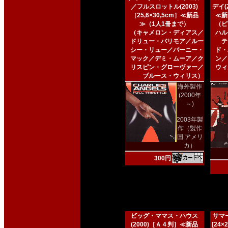
／フルスロットル(2003)
デイ(2
［25,6×30,5cm］≪新品
≪新
≫（1人1冊まで）
（ピ
（キャメロン・ディアス／
ハル
ドリュー・バリモア／ルー
テ
シー・リュー／バーニー・
ド・
マック／デミ・ムーア／ク
ン／
リスピン・グローヴァー／
ウィ
ブルース・ウィリス）
海外製作
(2000年
～)
2003年製
作（製作
国 アメリ
カ）
300円
ビッグ・ママス・ハウス
サマー
(2000)［Ａ４判］≪新品
[24