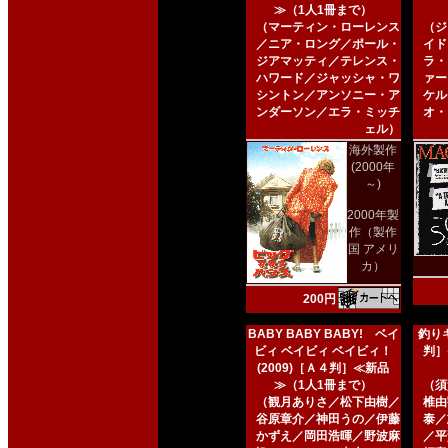
≫（1人1冊まで）
（マーティン・ローレンス
（ジ
／ニア・ロング／ポール・
イド
ジアマッティ／テレンス・
ラ・
ハワード／ジャッシャ・ワ
ァー
シントン／アンソニー・ア
ケル
ンダーソン／エラ・ミッチ
オ・
ェル）
海外製作
(2000年
～)
2000年製
作（製作
国 アメリ
カ）
200円
BABY BABY BABY! ベイ
釣りキ
ビィ ベイビィ ベイビィ！
判］
(2009)［Ａ４判］≪新品
≫（1人1冊まで）
（須
（観月ありさ／松下由樹／
椎由
谷原章介／神田うの／伊藤
泰／
かずえ／岡田浩暉／野波麻
／平