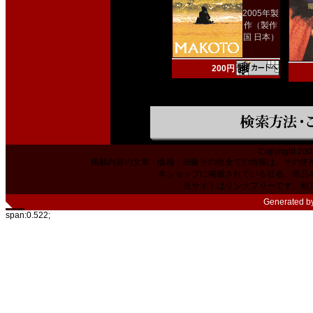
2005年製
作（製作
国 日本）
200円
Copyright 200
掲載内容の文章・価格・画像その他全ての情報は、その使
本ショップに掲載されている社名、商品
当サイトはリンクフリーです。相
Generated b
span:0.522;