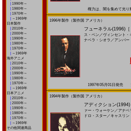
|
1990年～
|
1980年～
権力は、闇を集めて光り輝く。
|
1970年～
|
～1969年
1996年製作（製作国 アメリカ）
日本製作
|
2010年～
フューネラル(1996)
|
2000年～
ス・ペン
／
ヴィンセント・
|
1990年～
ナベラ・シオラ
／
アンバー
|
1980年～
|
1970年～
|
～1969年
海外アニメ
|
2010年～
|
2000年～
|
1990年～
|
1980年～
|
1970年～
1997年05月01日発売 海
|
～1969年
日本アニメ
1994年製作（製作国 アメリカ）
|
2010年～
|
2000年～
アディクション(1994)［
|
1990年～
ァー・ウォーケン
／
アナベ
|
1980年～
ドロ・スター
／
キャスリン
|
1970年～
|
～1969年
その他関連商品