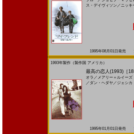
ス・デイヴィソン
／
ニッキ
1995年08月01日発売 海
1993年製作（製作国 アメリカ）
最高の恋人(1993)［18,
オラ
／
メアリー＝ルイーズ
／
ダン・ヘダヤ
／
ジェシカ
1995年01月01日発売 海