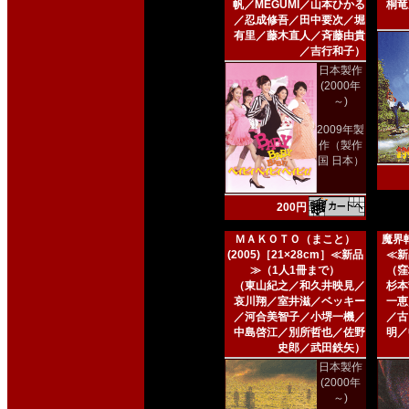
帆／MEGUMI／山本ひかる
桐竜
／忍成修吾／田中要次／堀
有里／藤木直人／斉藤由貴
／吉行和子）
日本製作
(2000年
～)
2009年製
作（製作
国 日本）
200円
ＭＡＫＯＴＯ（まこと）
魔界転
(2005)［21×28cm］≪新品
≪新
≫（1人1冊まで）
（窪
（東山紀之／和久井映見／
杉本
哀川翔／室井滋／ベッキー
一恵
／河合美智子／小堺一機／
／古
中島啓江／別所哲也／佐野
明／
史郎／武田鉄矢）
日本製作
(2000年
～)