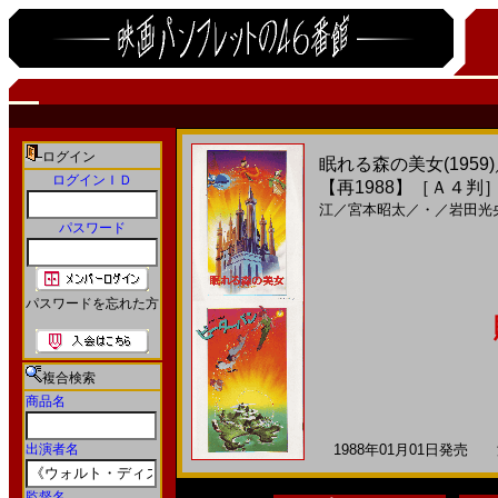
ログイン
眠れる森の美女(195
ログインＩＤ
【再1988】［Ａ４判
江
／
宮本昭太
／
・
／
岩田光
パスワード
パスワードを忘れた方
複合検索
商品名
出演者名
1988年01月01日発売 海
監督名