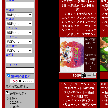
ヘアスプレー(2007)［Ａ４
マスク
判］≪新品≫（1人1冊ま
≪新
で）
（ジ
大分類
（ジョン・トラヴォルタ／
アラ
ニッキー・ブロンスキー／
ラー
小分類
ミシェル・ファイファー／
スキ
クリストファー・ウォーケ
／カ
ジャンル
ン／クイーン・ラティファ
ン・
／ザック・エフロン）
シリーズ
海外製作
(2000年
メーカー
～)
説明文
2007年製
作（製作
国 アメリ
フリーワード
カ）
500円
在庫有のみ検索
チャーリーズ・エンジェル
００
簡易検索に戻る...
／フルスロットル(2003)
デイ(2
［25,6×30,5cm］≪新品
≪新
分類から探す
≫（1人1冊まで）
（ピ
海外製作
（キャメロン・ディアス／
ハル
|
2010年～
ドリュー・バリモア／ルー
テ
|
2000年～