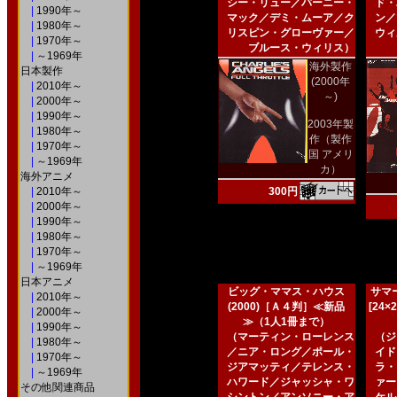
シー・リュー／バーニー・
ド・
|
1990年～
マック／デミ・ムーア／ク
ン／
|
1980年～
リスピン・グローヴァー／
ウィ
|
1970年～
ブルース・ウィリス）
|
～1969年
海外製作
日本製作
(2000年
|
2010年～
～)
|
2000年～
|
1990年～
2003年製
|
1980年～
作（製作
|
1970年～
国 アメリ
|
～1969年
カ）
海外アニメ
|
2010年～
300円
|
2000年～
|
1990年～
|
1980年～
|
1970年～
|
～1969年
日本アニメ
ビッグ・ママス・ハウス
サマー
|
2010年～
(2000)［Ａ４判］≪新品
[24
|
2000年～
≫（1人1冊まで）
|
1990年～
（マーティン・ローレンス
（ジ
|
1980年～
／ニア・ロング／ポール・
イド
|
1970年～
ジアマッティ／テレンス・
ラ・
|
～1969年
ハワード／ジャッシャ・ワ
ァー
その他関連商品