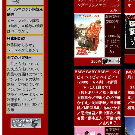
シントン／アンソニー・ア
ケル
|
一覧
ンダーソン／エラ・ミッチ
オ・
メールマガジン購読＆
ェル）
解除
海外製作
メールマガジン購読
(2000年
（無料）＆解除の登録
～)
はコチラから
2000年製
検索INDEX
作（製作
制作国からさがす
国 アメリ
ジャンルからさがす
カ）
全てのお客様へ
200円
ご注文方法について
お支払方法について
BABY BABY BABY! ベイ
釣りキ
商品のお届けについて
ビィ ベイビィ ベイビィ！
判］
パンフレットの状態
(2009)［Ａ４判］≪新品
返品・交換について
≫（1人1冊まで）
（須
メンバーについて
（観月ありさ／松下由樹／
椎由
プライバシーポリシー
谷原章介／神田うの／伊藤
泰／
利用規約について
かずえ／岡田浩暉／野波麻
／平
特定商取引法に基づく
帆／MEGUMI／山本ひかる
桐竜
表示
／忍成修吾／田中要次／堀
有里／藤木直人／斉藤由貴
／吉行和子）
日本製作
(2000年