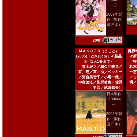
～)
2009年製
作（製作
国 日本）
200円
ＭＡＫＯＴＯ（まこと）
魔界転
(2005)［21×28cm］≪新品
≪新
≫（1人1冊まで）
（窪
（東山紀之／和久井映見／
杉本
哀川翔／室井滋／ベッキー
一恵
／河合美智子／小堺一機／
／古
中島啓江／別所哲也／佐野
明／
史郎／武田鉄矢）
日本製作
(2000年
～)
2005年製
作（製作
国 日本）