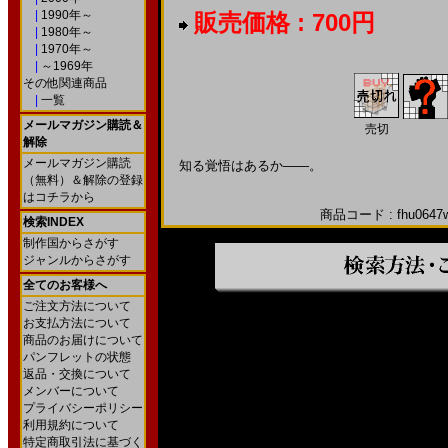
|
1990年～
販売価格 : 700円
|
1980年～
|
1970年～
|
～1969年
その他関連商品
|
一覧
メールマガジン購読＆
売切
解除
メールマガジン購読
知る覚悟はあるか――。
（無料）＆解除の登録
はコチラから
商品コード : fhu0647w
検索INDEX
制作国からさがす
ジャンルからさがす
全てのお客様へ
ご注文方法について
お支払方法について
商品のお届けについて
パンフレットの状態
返品・交換について
メンバーについて
プライバシーポリシー
利用規約について
特定商取引法に基づく