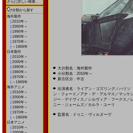
さらに詳しい検索...
分類から探す
海外製作
|
2010年～
|
2000年～
|
1990年～
|
1980年～
|
1970年～
|
～1969年
日本製作
|
2010年～
|
2000年～
|
1990年～
大分類名 : 海外製作
|
1980年～
小分類名 :
2010年～
|
1970年～
新古区分 : 中古
|
～1969年
海外アニメ
出演者名 :
ライアン・ゴズリング
／
ハリソ
|
2010年～
ン・フォード
／
アナ・デ・アルマス
／
マッケ
|
2000年～
ジー・デイヴィス
／
シルヴィア・フークス
／
|
1990年～
ニー・ジェームズ
／
カルラ・ユーリ
|
1980年～
|
1970年～
監督名 :
ドゥニ・ヴィルヌーヴ
|
～1969年
日本アニメ
|
2010年～
|
2000年～