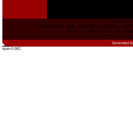
Copyright 200
掲載内容の文章・価格・画像その他全ての情報は、その使
本ショップに掲載されている社名、商品
当サイトはリンクフリーです。相
Generated b
span:0.082;