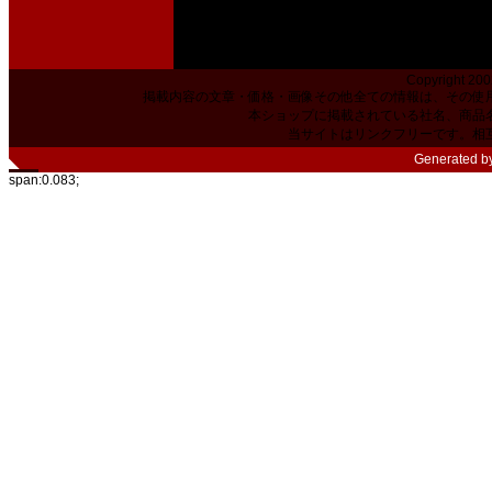
Copyright 200
掲載内容の文章・価格・画像その他全ての情報は、その使
本ショップに掲載されている社名、商品
当サイトはリンクフリーです。相
Generated b
span:0.083;