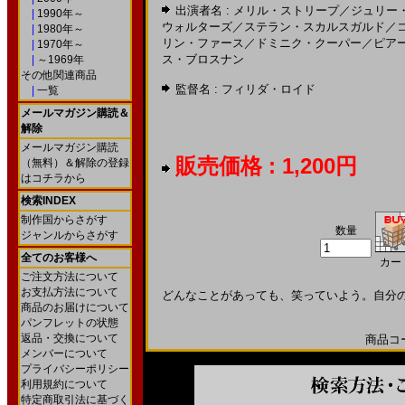
出演者名 :
メリル・ストリープ
／
ジュリー
|
1990年～
ウォルターズ
／
ステラン・スカルスガルド
／
|
1980年～
リン・ファース
／
ドミニク・クーパー
／
ピア
|
1970年～
ス・ブロスナン
|
～1969年
その他関連商品
監督名 :
フィリダ・ロイド
|
一覧
メールマガジン購読＆
解除
メールマガジン購読
販売価格 : 1,200円
（無料）＆解除の登録
はコチラから
検索INDEX
制作国からさがす
数量
ジャンルからさがす
全てのお客様へ
カー
ご注文方法について
お支払方法について
どんなことがあっても、笑っていよう。自分
商品のお届けについて
パンフレットの状態
返品・交換について
商品コード
メンバーについて
プライバシーポリシー
利用規約について
特定商取引法に基づく