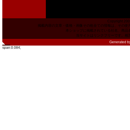
Copyright 200
掲載内容の文章・価格・画像その他全ての情報は、その使
本ショップに掲載されている社名、商品
当サイトはリンクフリーです。相
Generated b
span:0.084;