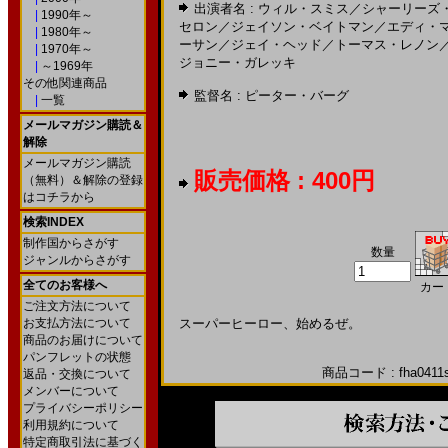
出演者名 :
ウィル・スミス
／
シャーリーズ
|
1990年～
セロン
／
ジェイソン・ベイトマン
／
エディ・
|
1980年～
ーサン
／
ジェイ・ヘッド
／
トーマス・レノン
|
1970年～
ジョニー・ガレッキ
|
～1969年
その他関連商品
監督名 :
ピーター・バーグ
|
一覧
メールマガジン購読＆
解除
メールマガジン購読
販売価格 : 400円
（無料）＆解除の登録
はコチラから
検索INDEX
制作国からさがす
数量
ジャンルからさがす
全てのお客様へ
カー
ご注文方法について
お支払方法について
スーパーヒーロー、始めるぜ。
商品のお届けについて
パンフレットの状態
商品コード : fha0411s
返品・交換について
メンバーについて
プライバシーポリシー
利用規約について
特定商取引法に基づく