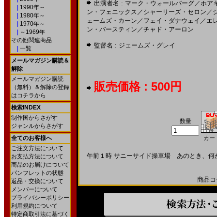
出演者名 :
マーク・ウォールバーグ
／
ホア
|
1990年～
ン・フェニックス
／
シャーリーズ・セロン
／
|
1980年～
ェームズ・カーン
／
フェイ・ダナウェイ
／
エ
|
1970年～
ン・バースティン
／
チャド・アーロン
|
～1969年
その他関連商品
監督名 :
ジェームズ・グレイ
|
一覧
メールマガジン購読＆
解除
メールマガジン購読
販売価格 : 500円
（無料）＆解除の登録
はコチラから
検索INDEX
制作国からさがす
数量
ジャンルからさがす
全てのお客様へ
カー
ご注文方法について
午前１時 サニーサイド操車場 あのとき、何
お支払方法について
商品のお届けについて
パンフレットの状態
商品コー
返品・交換について
メンバーについて
プライバシーポリシー
利用規約について
特定商取引法に基づく