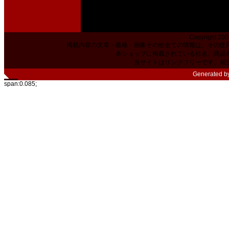
Copyright 200
掲載内容の文章・価格・画像その他全ての情報は、その使
本ショップに掲載されている社名、商品
当サイトはリンクフリーです。相
Generated b
span:0.085;