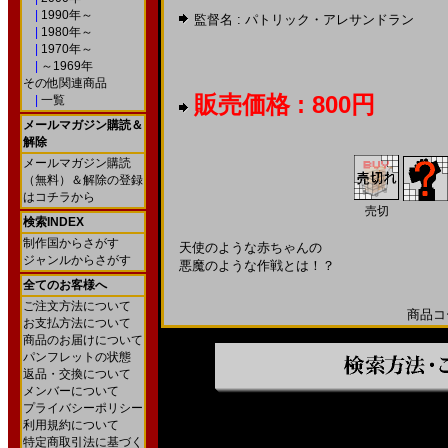
|
1990年～
監督名 :
パトリック・アレサンドラン
|
1980年～
|
1970年～
|
～1969年
その他関連商品
販売価格 : 800円
|
一覧
メールマガジン購読＆
解除
メールマガジン購読
（無料）＆解除の登録
はコチラから
売切
検索INDEX
制作国からさがす
天使のような赤ちゃんの
ジャンルからさがす
悪魔のような作戦とは！？
全てのお客様へ
ご注文方法について
商品コー
お支払方法について
商品のお届けについて
パンフレットの状態
返品・交換について
メンバーについて
プライバシーポリシー
利用規約について
特定商取引法に基づく