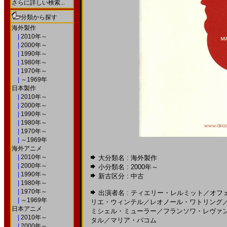
さらに詳しい検索...
分類から探す
海外製作
|
2010年～
|
2000年～
|
1990年～
|
1980年～
|
1970年～
|
～1969年
日本製作
|
2010年～
|
2000年～
|
1990年～
|
1980年～
|
1970年～
|
～1969年
海外アニメ
|
2010年～
大分類名 : 海外製作
|
2000年～
小分類名 :
2000年～
|
1990年～
新古区分 : 中古
|
1980年～
|
1970年～
出演者名 :
ティエリー・レルミット
／
オフ
|
～1969年
リエ・ウィンテル
／
レオノール・ワトリング
日本アニメ
ミシェル・ミューラー
／
フランソワ・レヴァ
|
2010年～
タル
／
マリア・パコム
|
2000年～