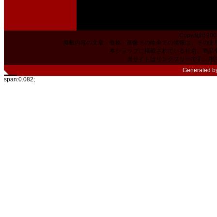
Copyright 200
掲載内容の文章・価格・画像その他全ての情報は、その使
本ショップに掲載されている社名、商品
当サイトはリンクフリーです。相
Generated b
span:0.082;