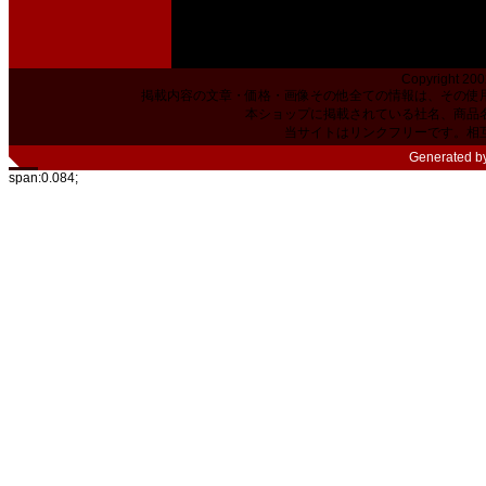
Copyright 200
掲載内容の文章・価格・画像その他全ての情報は、その使
本ショップに掲載されている社名、商品
当サイトはリンクフリーです。相
Generated b
span:0.084;