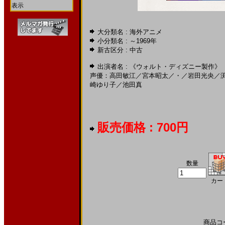
表示
大分類名 : 海外アニメ
小分類名 :
～1969年
新古区分 : 中古
出演者名 :
《ウォルト・ディズニー製作
声優：高田敏江
／
宮本昭太
／
・
／
岩田光央
／
崎ゆり子
／
池田真
販売価格 : 700円
数量
カー
商品コード