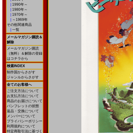
|
1990年～
|
1980年～
|
1970年～
|
～1969年
その他関連商品
|
一覧
メールマガジン購読＆
解除
メールマガジン購読
（無料）＆解除の登録
はコチラから
検索INDEX
制作国からさがす
ジャンルからさがす
全てのお客様へ
ご注文方法について
お支払方法について
商品のお届けについて
パンフレットの状態
返品・交換について
メンバーについて
プライバシーポリシー
利用規約について
特定商取引法に基づく