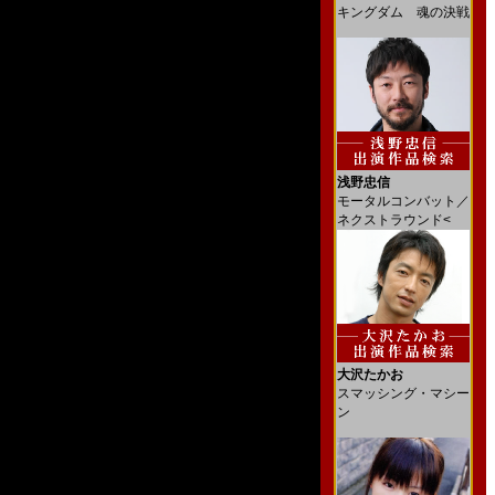
キングダム 魂の決戦
浅野忠信
モータルコンバット／
ネクストラウンド<
大沢たかお
スマッシング・マシー
ン