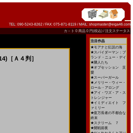
TEL: 090-5243-8262 / FAX: 075-871-8119 / MAIL:
shopmaster@eiga46.com
カ－ト
0 商品 0 円(税込) /
注文ステータス
注目作品
★
モアナと伝説の海
★
スパイダーマン：ブ
2014)［Ａ４判］
ランド・ニュー・デイ
★
隣人たち
★
オブセッション 災
愛
★
スーパーガール
★
メリリー・ウィー・
ロール・アロング
★
アイ・ワズ・ア・ス
トレンジャー
★
イミディエイト フ
ァミリー
★
億万長者の不都合な
終末
★
スクリーム ７
★
開戦前夜