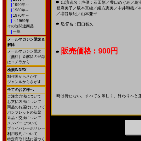
出演者名 :
声優：石田彰
／
豊口めぐみ
／
鳥
|
1990年～
登麻美子
／
坂本真綾
／
緒方恵美
／
中井和哉
／
|
1980年～
／
増谷康紀
／
山本兼平
|
1970年～
|
～1969年
監督名 :
田口智久
その他関連商品
|
一覧
メールマガジン購読＆
解除
販売価格 : 900円
メールマガジン購読
（無料）＆解除の登録
はコチラから
検索INDEX
制作国からさがす
ジャンルからさがす
全てのお客様へ
時は待たない。すべてを等しく、終わりへと
ご注文方法について
お支払方法について
商品のお届けについて
パンフレットの状態
返品・交換について
メンバーについて
プライバシーポリシー
利用規約について
特定商取引法に基づく