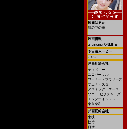
綾瀬はるか
箱の中の羊
映画情報
allcinema ONLINE
予告編ムービー
GYAO
洋画配給会社
ディズニー
ユニバーサル
ワーナー・ブラザース
ブエナビスタ
アスミック・エース
ソニー･ピクチャーズ
エンタテインメント
東宝東和
邦画配給会社
東映
松竹
日活