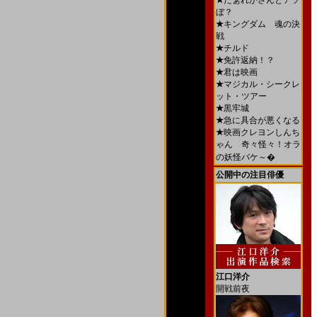
★
だぁれかさんとアソ
ぼ？
★
キングダム 魂の決
戦
★
チルド
★
免許返納！？
★
君は映画
★
マジカル・シークレ
ット・ツアー
★
黒牢城
★
急に具合が悪くなる
★
映画クレヨンしんち
ゃん 奇々怪々！オラ
の妖怪バケ～�
公開中の注目俳優
江口洋介
開戦前夜