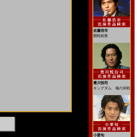
佐藤浩市
開戦前夜
豊川悦司
キングダム 魂の決戦
小栗旬