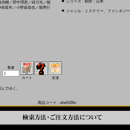
シリーズ :
制作：日本
海浩輔
／
田中理恵
／
緑川光
／
能
神奈延年
／
小野坂昌也
／
堀秀行
ジャンル :
ミステリー
、
ファンタジー
数量
カート
友達
運んでゆく。
商品コード : ahe0186s