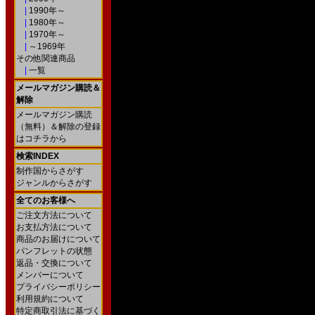
|
1990年～
|
1980年～
|
1970年～
|
～1969年
その他関連商品
|
一覧
メールマガジン購読＆
解除
メールマガジン購読
（無料）＆解除の登録
はコチラから
検索INDEX
制作国からさがす
ジャンルからさがす
全てのお客様へ
ご注文方法について
お支払方法について
商品のお届けについて
パンフレットの状態
返品・交換について
メンバーについて
プライバシーポリシー
利用規約について
特定商取引法に基づく