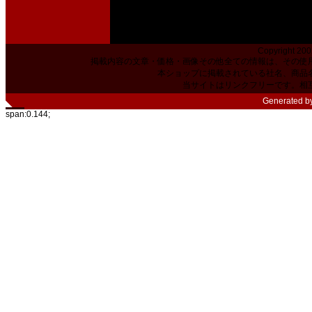
Copyright 200
掲載内容の文章・価格・画像その他全ての情報は、その使
本ショップに掲載されている社名、商品
当サイトはリンクフリーです。相
Generated b
span:0.144;