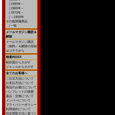
|
1990年～
|
1980年～
|
1970年～
|
～1969年
その他関連商品
|
一覧
メールマガジン購読＆
解除
メールマガジン購読
（無料）＆解除の登録
はコチラから
検索INDEX
制作国からさがす
ジャンルからさがす
全てのお客様へ
ご注文方法について
お支払方法について
商品のお届けについて
パンフレットの状態
返品・交換について
メンバーについて
プライバシーポリシー
利用規約について
特定商取引法に基づく