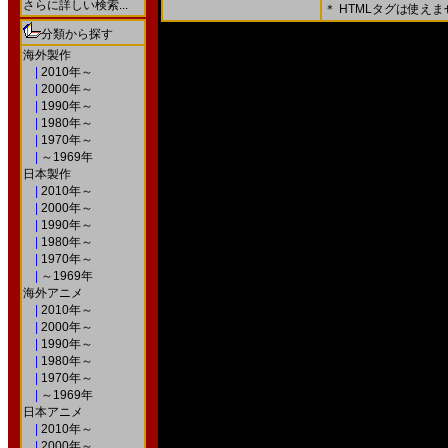
さらに詳しい検索...
＊ HTMLタグは使え
＊ 内容をよくご確認の上、「確認画面」を押してく
分類から探す
○次の画面で送信ボタンを押すと送信されます。
海外製作
|
2010年～
|
2000年～
|
1990年～
|
1980年～
|
1970年～
|
～1969年
日本製作
|
2010年～
|
2000年～
|
1990年～
|
1980年～
|
1970年～
|
～1969年
海外アニメ
|
2010年～
|
2000年～
|
1990年～
|
1980年～
|
1970年～
|
～1969年
日本アニメ
|
2010年～
|
2000年～