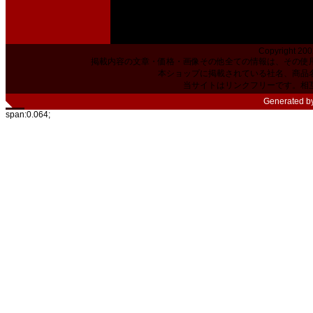
Copyright 200
掲載内容の文章・価格・画像その他全ての情報は、その使
本ショップに掲載されている社名、商品
当サイトはリンクフリーです。相
Generated b
span:0.064;