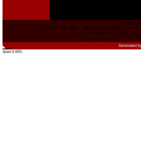
Copyright 200
掲載内容の文章・価格・画像その他全ての情報は、その使
本ショップに掲載されている社名、商品
当サイトはリンクフリーです。相
Generated b
span:0.065;