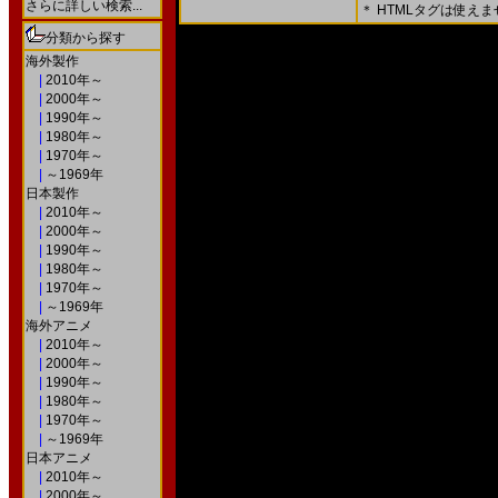
さらに詳しい検索...
＊ HTMLタグは使え
＊ 内容をよくご確認の上、「確認画面」を押してく
分類から探す
○次の画面で送信ボタンを押すと送信されます。
海外製作
|
2010年～
|
2000年～
|
1990年～
|
1980年～
|
1970年～
|
～1969年
日本製作
|
2010年～
|
2000年～
|
1990年～
|
1980年～
|
1970年～
|
～1969年
海外アニメ
|
2010年～
|
2000年～
|
1990年～
|
1980年～
|
1970年～
|
～1969年
日本アニメ
|
2010年～
|
2000年～