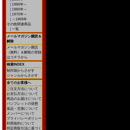
|
1990年～
|
1980年～
|
1970年～
|
～1969年
その他関連商品
|
一覧
メールマガジン購読＆
解除
メールマガジン購読
（無料）＆解除の登録
はコチラから
検索INDEX
制作国からさがす
ジャンルからさがす
全てのお客様へ
ご注文方法について
お支払方法について
商品のお届けについて
パンフレットの状態
返品・交換について
メンバーについて
プライバシーポリシー
利用規約について
特定商取引法に基づく