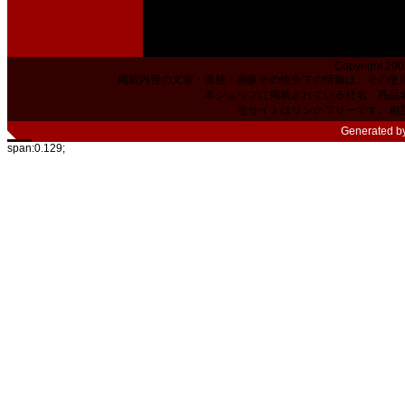
Copyright 200
掲載内容の文章・価格・画像その他全ての情報は、その使
本ショップに掲載されている社名、商品
当サイトはリンクフリーです。相
Generated b
span:0.129;