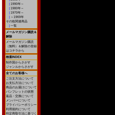
|
1990年～
|
1980年～
|
1970年～
|
～1969年
その他関連商品
|
一覧
メールマガジン購読＆
解除
メールマガジン購読
（無料）＆解除の登録
はコチラから
検索INDEX
制作国からさがす
ジャンルからさがす
全てのお客様へ
ご注文方法について
お支払方法について
商品のお届けについて
パンフレットの状態
返品・交換について
メンバーについて
プライバシーポリシー
利用規約について
特定商取引法に基づく