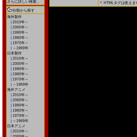
さらに詳しい検索...
＊ HTMLタグは使え
＊ 内容をよくご確認の上、「確認画面」を押してく
分類から探す
○次の画面で送信ボタンを押すと送信されます。
海外製作
|
2010年～
|
2000年～
|
1990年～
|
1980年～
|
1970年～
|
～1969年
日本製作
|
2010年～
|
2000年～
|
1990年～
|
1980年～
|
1970年～
|
～1969年
海外アニメ
|
2010年～
|
2000年～
|
1990年～
|
1980年～
|
1970年～
|
～1969年
日本アニメ
|
2010年～
|
2000年～