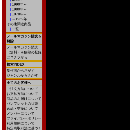
|
1990年～
|
1980年～
|
1970年～
|
～1969年
その他関連商品
|
一覧
メールマガジン購読＆
解除
メールマガジン購読
（無料）＆解除の登録
はコチラから
検索INDEX
制作国からさがす
ジャンルからさがす
全てのお客様へ
ご注文方法について
お支払方法について
商品のお届けについて
パンフレットの状態
返品・交換について
メンバーについて
プライバシーポリシー
利用規約について
特定商取引法に基づく