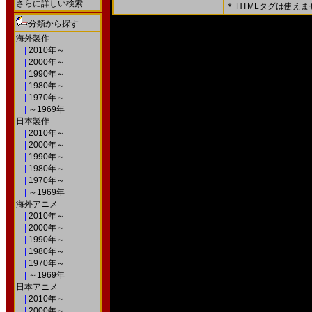
さらに詳しい検索...
＊ HTMLタグは使え
＊ 内容をよくご確認の上、「確認画面」を押してく
分類から探す
○次の画面で送信ボタンを押すと送信されます。
海外製作
|
2010年～
|
2000年～
|
1990年～
|
1980年～
|
1970年～
|
～1969年
日本製作
|
2010年～
|
2000年～
|
1990年～
|
1980年～
|
1970年～
|
～1969年
海外アニメ
|
2010年～
|
2000年～
|
1990年～
|
1980年～
|
1970年～
|
～1969年
日本アニメ
|
2010年～
|
2000年～