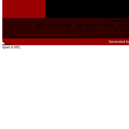
Copyright 200
掲載内容の文章・価格・画像その他全ての情報は、その使
本ショップに掲載されている社名、商品
当サイトはリンクフリーです。相
Generated b
span:0.065;